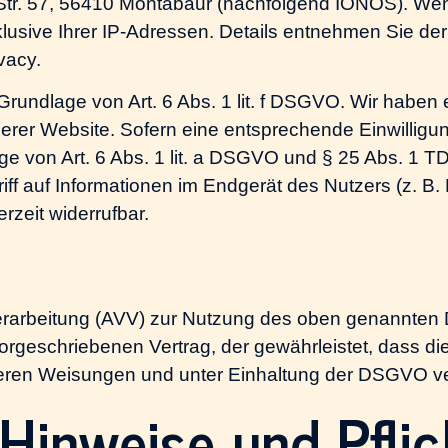
r Str. 57, 56410 Montabaur (nachfolgend IONOS). W
klusive Ihrer IP-Adressen. Details entnehmen Sie d
ivacy
.
undlage von Art. 6 Abs. 1 lit. f DSGVO. Wir haben e
erer Website. Sofern eine entsprechende Einwilligung
ge von Art. 6 Abs. 1 lit. a DSGVO und § 25 Abs. 1 TD
f auf Informationen im Endgerät des Nutzers (z. B. 
rzeit widerrufbar.
erarbeitung (AVV) zur Nutzung des oben genannten 
vorgeschriebenen Vertrag, der gewährleistet, dass 
ren Weisungen und unter Einhaltung der DSGVO ver
Hinweise und Pflic